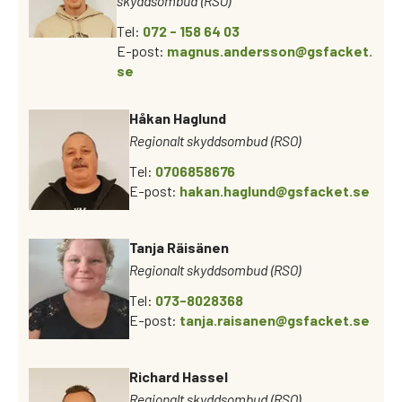
skyddsombud (RSO)
Tel:
072 - 158 64 03
E-post:
magnus.andersson@gsfacket.
se
Håkan Haglund
Regionalt skyddsombud (RSO)
Tel:
0706858676
E-post:
hakan.haglund@gsfacket.se
Tanja Räisänen
Regionalt skyddsombud (RSO)
Tel:
073-8028368
E-post:
tanja.raisanen@gsfacket.se
Richard Hassel
Regionalt skyddsombud (RSO)