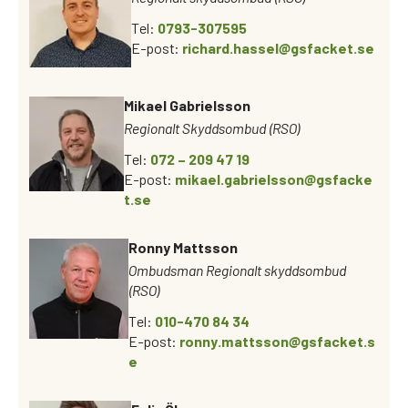
Tel:
0793-307595
E-post:
richard.hassel@gsfacket.se
Mikael Gabrielsson
Regionalt Skyddsombud (RSO)
Tel:
072 – 209 47 19
E-post:
mikael.gabrielsson@gsfacke
t.se
Ronny Mattsson
Ombudsman Regionalt skyddsombud
(RSO)
Tel:
010-470 84 34
E-post:
ronny.mattsson@gsfacket.s
e