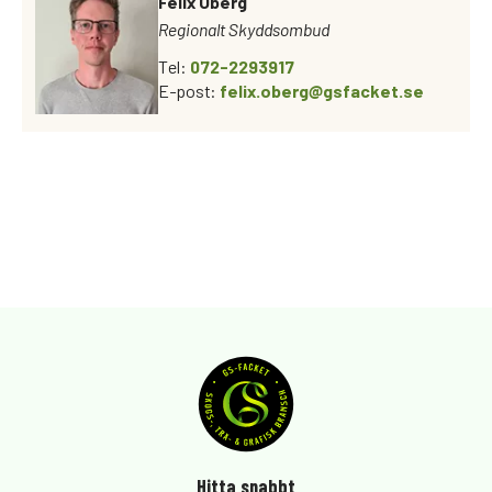
Felix Öberg
Regionalt Skyddsombud
Tel:
072-2293917
E-post:
felix.oberg@gsfacket.se
Hitta snabbt