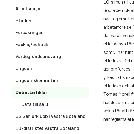
LO:s man till e
Arbetsmiljö
Socialdemokrate
nya reglerna bet
Studier
arbetarrörelse. 
Försäkringar
det vara svenska
efter dessa förh
Facklig/politisk
som vi har runt 
Värdegrundsansvarig
efterlevs. Det 
Ungdom
genomfördes i Sv
yrkestrafikinspek
Ungdomskommitén
efterlevs och a
Debattartiklar
Tomas Morell fr
hur det ser ut l
Data till salu
sekin för att få
GS Seniorklubb i Västra Götaland
här reglerna eft
LO-distriktet Västra Götaland