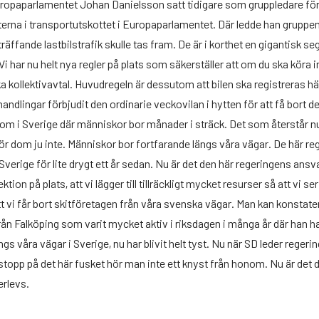
uropaparlamentet Johan Danielsson satt tidigare som gruppledare fö
rna i transportutskottet i Europaparlamentet. Där ledde han gruppen
räffande lastbilstrafik skulle tas fram. De är i korthet en gigantisk s
Vi har nu helt nya regler på plats som säkerställer att om du ska köra i
 kollektivavtal. Huvudregeln är dessutom att bilen ska registreras här
andlingar förbjudit den ordinarie veckovilan i hytten för att få bort d
om i Sverige där människor bor månader i sträck. Det som återstår nu är
gör dom ju inte. Människor bor fortfarande längs våra vägar. De här 
erige för lite drygt ett år sedan. Nu är det den här regeringens ansvar a
tion på plats, att vi lägger till tillräckligt mycket resurser så att vi ser 
tt vi får bort skitföretagen från våra svenska vägar. Man kan konsta
ån Falköping som varit mycket aktiv i riksdagen i många år där han ha
ängs våra vägar i Sverige, nu har blivit helt tyst. Nu när SD leder regeri
 stopp på det här fusket hör man inte ett knyst från honom. Nu är det de
erlevs.