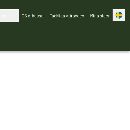
ingar
GS a-kassa
Fackliga yttranden
Mina sidor
Bli medlem!