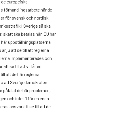
r de europeiska
s förhandlingsarbete när de
eger för svensk och nordisk
nrikestrafik i Sverige så ska
, skatt ska betalas här, EU har
e här uppställningsplatserna
 ju att se till att reglerna
reglerna implementerades och
tt se till att vi får en
till att de här reglerna
tera att Sverigedemokraten
r påtalat de här problemen,
ngen och inte tillför en enda
ras ansvar att se till att de