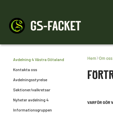
Medlemskap
Råd & stöd
Engagera dig
Hem
Om oss
Avdelning 4 Västra Götaland
Kontakta oss
FÖRTR
Avdelningsstyrelse
Sektioner/valkretsar
Nyheter avdelning 4
VARFÖR GÖR V
Informationsgruppen