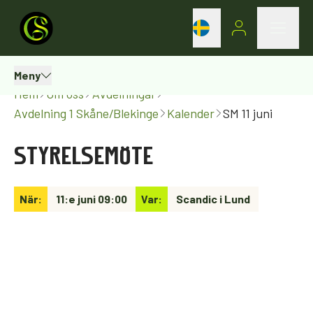
Meny
Hem
Om oss
Avdelningar
Avdelning 1 Skåne/Blekinge
Kalender
SM 11 juni
STYRELSEMÖTE
När:
11:e juni 09:00
Var:
Scandic i Lund