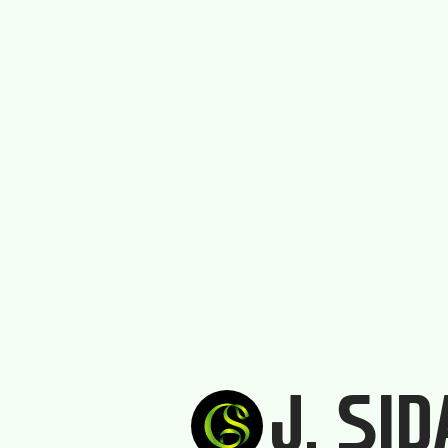
J, SI