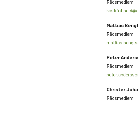
Rådsmedlem
kastriot.peci@
Mattias Beng
Rådsmedlem
mattias.bengt
Peter Anders
Rådsmedlem
peter.anderss
Christer Joh
Rådsmedlem