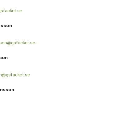
gsfacket.se
tsson
sson@gsfacket.se
son
on@gsfacket.se
ansson