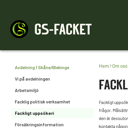
Medlemskap
Råd & stöd
Engagera dig
Hem
Om oss
Avdelning 1 Skåne/Blekinge
Vi på avdelningen
FACKL
Arbetsmiljö
Facklig politisk verksamhet
Fackligt uppsöke
frågor. Målsätt
Fackligt uppsökeri
den är dessutom
Försäkringsinformation
kontakta någon