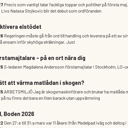
27
Precis som vanligt talar fackliga toppar och politiker på första maj
 Livs Natasa Stojkovic blir det debut som ordföranden
ktivera elstödet
26
Regeringen måste gå från ord till handling och leverera på ett av sin
tå ensam inför skyhöga elräkningar. Just
rstamajtalare – på en ort nära dig
25
S-ledaren Magdalena Andersson förstamajtalar i Stockholm, LO-o
rätt att värma matlådan i skogen?
25
ARBETSMILJÖ Jag är skogsmaskinförare och brukar ha matlåda med mig till lunch. På det
är på nu finns det bara en liten barack utan uppvärmning
l, Boden 2026
22
Den 27:e till 31:a mars var 11 åkare ifrån Medelpad iväg och deltog i 