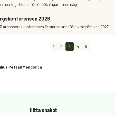
ken ser inga hinder för löneökningar – men några
rgskonferensen 2026
17
Aronsborgskonferensen är startskottet för avtalsrörelsen 2027.
1
2
3
4
5
ulius Petzäll Mendonca
Hitta snabbt