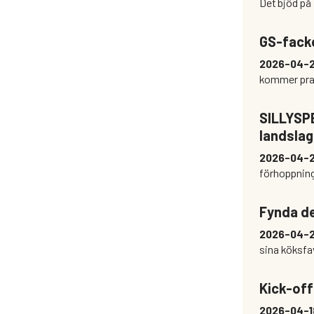
Det bjöd på
GS-facke
2026-04-
kommer pra
SILLYSPE
landslag
2026-04-
förhoppning
Fynda des
2026-04-
sina köksfav
Kick-off
2026-04-