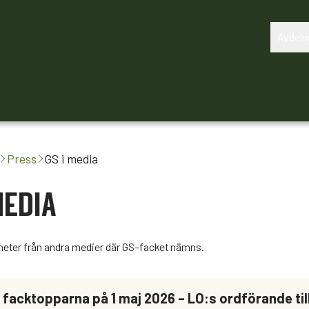
Avdeln
Om oss
Avtalsrörelsen 2027
Press
GS i media
MEDIA
yheter från andra medier där GS-facket nämns.
r facktopparna på 1 maj 2026 – LO:s ordförande ti