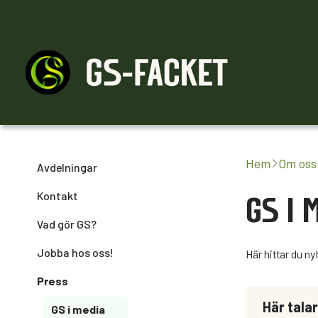
Medlemskap
Råd & stöd
Engagera dig
Hem
Om oss
Avdelningar
Kontakt
GS I 
Vad gör GS?
Jobba hos oss!
Här hittar du n
Press
Här tala
GS i media