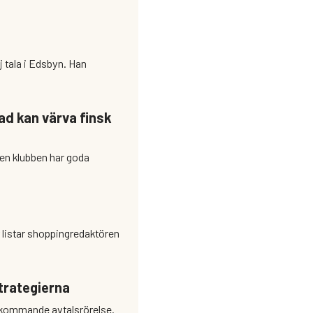
tala i Edsbyn. Han
ad kan värva finsk
strategierna
r kommande avtalsrörelse.