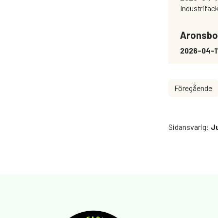
Industrifac
Aronsbo
2026-04-
Föregående
Sidansvarig
:
J