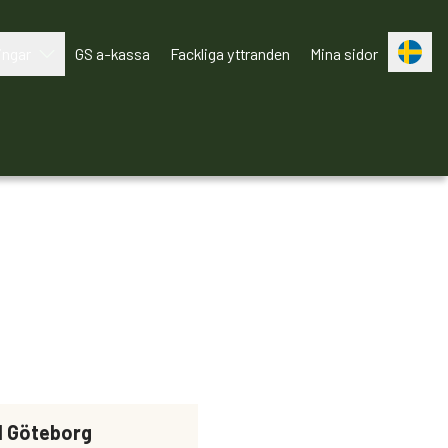
ingar
GS a-kassa
Fackliga yttranden
Mina sidor
Bli medlem!
ll Göteborg