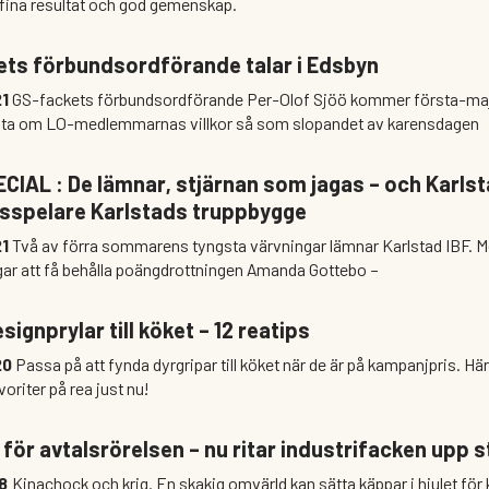
 fina resultat och god gemenskap.
ts förbundsordförande talar i Edsbyn
21
GS-fackets förbundsordförande Per-Olof Sjöö kommer första-maj 
ta om LO-medlemmarnas villkor så som slopandet av karensdagen
CIAL : De lämnar, stjärnan som jagas – och Karlst
sspelare Karlstads truppbygge
21
Två av förra sommarens tyngsta värvningar lämnar Karlstad IBF. Men klubben har goda
ar att få behålla poängdrottningen Amanda Gottebo –
ignprylar till köket – 12 reatips
20
Passa på att fynda dyrgripar till köket när de är på kampanjpris. Här listar shoppingredaktören
oriter på rea just nu!
 för avtalsrörelsen – nu ritar industrifacken upp 
18
Kinachock och krig. En skakig omvärld kan sätta käppar i hjulet fö