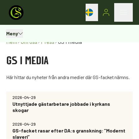
Meny
Hem
Om oss
Press
GS i media
GS I MEDIA
Här hittar du nyheter från andra medier där GS-facket nämns.
2026-04-29
Utnyttjade gästarbetare jobbade i kyrkans
skogar
2026-04-29
GS-facket rasar efter DA:s granskning: ”Modernt
slaveri”