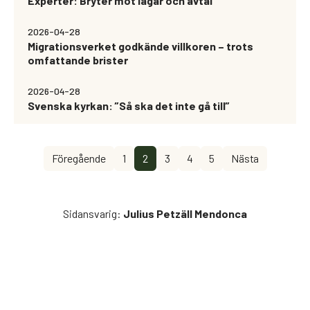
Experter: Bryter mot lagar och avtal
2026-04-28
Migrationsverket godkände villkoren – trots
omfattande brister
2026-04-28
Svenska kyrkan: ”Så ska det inte gå till”
Föregående
1
2
3
4
5
Nästa
Sidansvarig
:
Julius Petzäll Mendonca