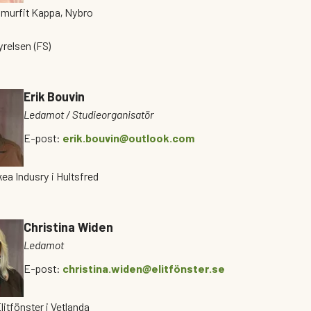
Smurfit Kappa, Nybro
relsen (FS)
Erik Bouvin
Ledamot / Studieorganisatör
E-post:
erik.bouvin@outlook.com
kea Indusry i Hultsfred
Christina Widen
Ledamot
E-post:
christina.widen@elitfönster.se
litfönster i Vetlanda