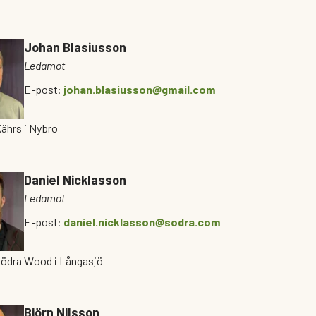
Johan Blasiusson
Ledamot
E-post:
johan.blasiusson@gmail.com
Kährs i Nybro
Daniel Nicklasson
Ledamot
E-post:
daniel.nicklasson@sodra.com
Södra Wood i Långasjö
Björn Nilsson