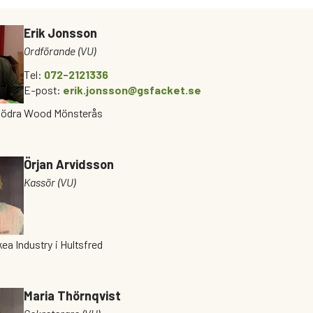
Erik Jonsson
Ordförande (VU)
Tel:
072-2121336
E-post:
erik.jonsson@gsfacket.se
 Södra Wood Mönsterås
Örjan Arvidsson
Kassör (VU)
kea Industry i Hultsfred
Maria Thörnqvist