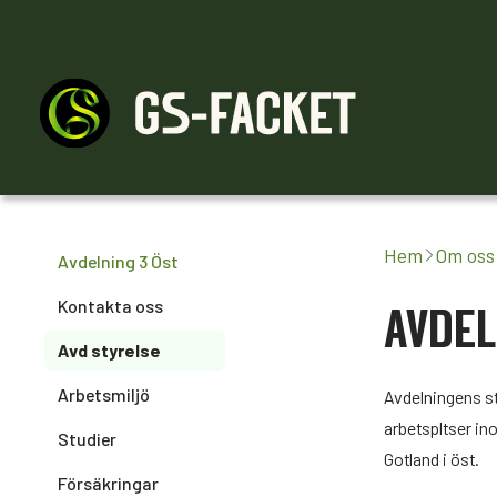
Medlemskap
Råd & stöd
Engagera dig
Hem
Om oss
Avdelning 3 Öst
Kontakta oss
AVDE
Avd styrelse
Arbetsmiljö
Avdelningens st
arbetspltser in
Studier
Gotland i öst.
Försäkringar