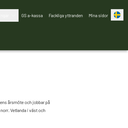
ingar
GS a-kassa
Fackliga yttranden
Mina sidor
Bli medlem!
gens årsmöte och jobbar på
norr. Vetlanda i väst och