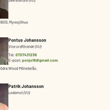
Sekreterare (VU)
 OBOS, Myresjöhus
Pontus Johansson
Vice ordförande (VU)
Tel:
0707431236
E-post:
ponjo16@gmail.com
 Södra Wood Mönsterås.
Patrik Johansson
Ledamot (VU)