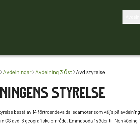
Avdeln
Om oss
Avtalsrörelsen 2027
Avdelningar
Avdelning 3 Öst
Avd styrelse
LNINGENS STYRELSE
yrelse bestå av 14 förtroendevalda ledamöter som väljs på avdelnin
om GS avd. 3 geografiska område. Emmaboda i söder till Norrköping i 