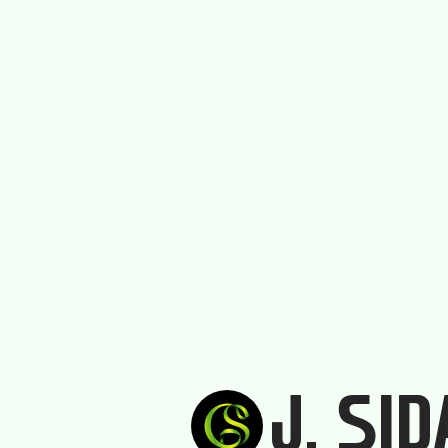
J, SI